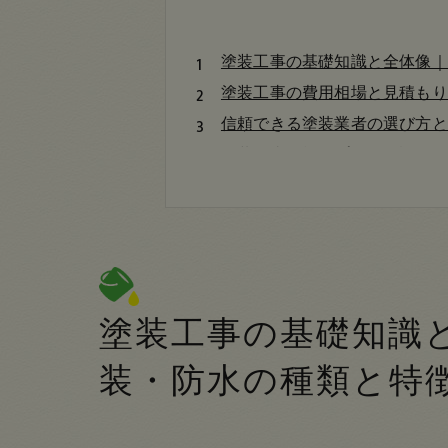
塗装工事の基礎知識と全体像｜
塗装工事の費用相場と見積もり
信頼できる塗装業者の選び方と
塗装工事の施工プロセス詳細｜
塗装工事について
あま市で塗装工事が選ばれる（
あま市について
塗装工事のよくある疑問と最新
会社概要
塗装工事の基礎知識
関連エリア
装・防水の種類と特
対応地域