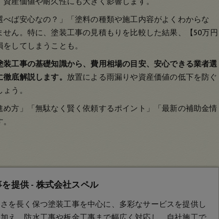
、資産価値や耐久性にも大きく影響します。
選べば安心なの？」「塗料の種類や施工内容がよくわからな
ません。特に、塗装工事の見積もりを比較した結果、【50万円
損をしてしまうことも。
塗装工事の基礎知識から、費用相場の目安、安心できる業者選
に徹底解説します。
放置による雨漏りや資産価値の低下を防ぐ
しょう。
進め方」「無駄なく賢く依頼するポイント」「最新の補助金情
す。
提供 - 株式会社スペル
しさを長く保つ
塗装工事
を中心に、多彩なサービスを提供し
に加え、防水工事や板金工事まで幅広く対応し、自社施工で