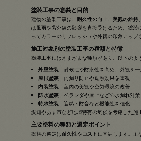
塗装工事の意義と目的
建物の塗装工事は、
耐久性の向上
、
美観の維持
は風雨や紫外線の影響を直接受けるため、塗装
ってカラーのリフレッシュや外観の印象アップ
施工対象別の塗装工事の種類と特徴
塗装工事にはさまざまな種類があり、以下のよ
外壁塗装
：耐候性や防水性を高め、外観を一
屋根塗装
：雨漏り防止や遮熱効果を重視
内装塗装
：室内の美観や空気環境の改善
防水塗装
：ベランダや屋上などの水漏れ対策
特殊塗装
：遮熱・防音など機能性を強化
愛知やあま市など地域特有の気候を考慮した施
主要塗料の種類と選定ポイント
塗料の選定は
耐久性
や
コスト
に直結します。主