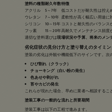
塗料の種類
耐久年数
特徴
アクリル
5～7年
低コストだが耐久性は控え
ウレタン
7～10年
柔軟性が高く幅広い用途に
シリコン
10～15年
コストと耐久性のバランス
フッ素
15～20年
高耐久でメンテナンス頻度
適切な塗料選びは
現場状況や予算、将来のメン
劣化症状の見分け方と塗り替えのタイミン
塗装の劣化は外観や機能低下のサインです。次
ひび割れ（クラック）
チョーキング（白い粉の発生）
色あせや剥がれ
苔やカビの発生
これらが現れた場合、早めに業者へ相談するこ
塗装工事の一般的な流れと所要期間
塗装工事は以下の工程で進みます。