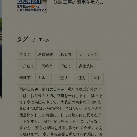
塗装工事の耐用年数を塗料別や部位別で徹底解説！法定年数との違いと賢い塗り替え判断ポイント
タグ
Tags
ブログ
屋根塗装
あま市
シーリング
一戸建て
岡崎市
戸建て
高圧洗浄
安城市
キルコ
下塗り
上塗り
流れ
雨の日も🌧、晴れの日も☀️、私たち株式会社スペ
ルは、お客様の大切な空間を一新します。 隅々ま
で丁寧に高圧洗浄して、塗装前の大事な工程を完
璧に🌟 塗装はただの色付けではない、あなたの生
活空間をもっと綺麗に、もっと魅力的に変えるア
ートです✨。 信頼と安心をモットーに、どんな天
候でも 「安心と感動を提供し愛される企業」であ
り続けます。 寒い冬も頑張る私たちの作業は、お