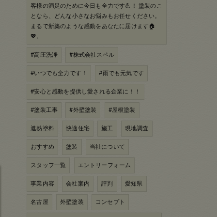
客様の満足のために今日も全力です💪！ 塗装のこ
となら、どんな小さなお悩みもお任せください。
まるで新築のような感動をあなたに届けます🏠
💖。
#高圧洗浄
#株式会社スペル
#いつでも全力です！
#雨でも元気です
#安心と感動を提供し愛される企業に！！
#塗装工事
#外壁塗装
#屋根塗装
遮熱塗料
快適住宅
施工
現地調査
おすすめ
塗装
当社について
スタッフ一覧
エントリーフォーム
事業内容
会社案内
評判
愛知県
名古屋
外壁塗装
コンセプト